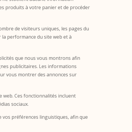
es produits à votre panier et de procéder
 nombre de visiteurs uniques, les pages du
er la performance du site web et à
ublicités que nous vous montrons afin
gnes publicitaires. Les informations
 pour vous montrer des annonces sur
te web. Ces fonctionnalités incluent
dias sociaux.
 vos préférences linguistiques, afin que