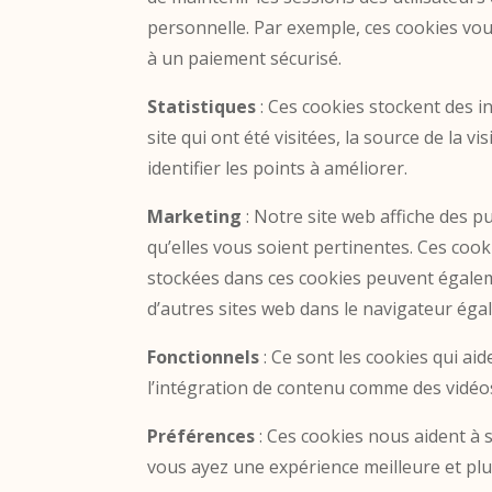
personnelle. Par exemple, ces cookies vou
à un paiement sécurisé.
Statistiques
: Ces cookies stockent des in
site qui ont été visitées, la source de la 
identifier les points à améliorer.
Marketing
: Notre site web affiche des p
qu’elles vous soient pertinentes. Ces cook
stockées dans ces cookies peuvent égaleme
d’autres sites web dans le navigateur éga
Fonctionnels
: Ce sont les cookies qui aid
l’intégration de contenu comme des vidéos
Préférences
: Ces cookies nous aident à 
vous ayez une expérience meilleure et plus 