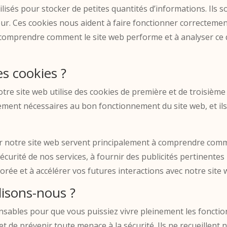
tilisés pour stocker de petites quantités d’informations. Ils 
ur. Ces cookies nous aident à faire fonctionner correctement l
à comprendre comment le site web performe et à analyser ce q
s cookies ?
tre site web utilise des cookies de première et de troisième 
lement nécessaires au bon fonctionnement du site web, et il
 sur notre site web servent principalement à comprendre co
sécurité de nos services, à fournir des publicités pertinente
orée et à accélérer vos futures interactions avec notre site 
lisons-nous ?
nsables pour que vous puissiez vivre pleinement les fonction
 et de prévenir toute menace à la sécurité. Ils ne recueillen