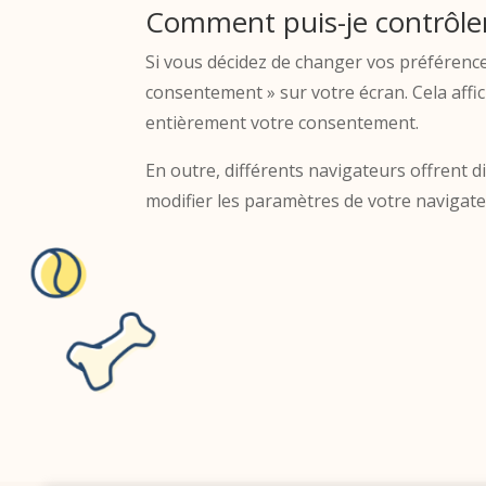
Comment puis-je contrôler
Si vous décidez de changer vos préférences
consentement » sur votre écran. Cela aff
entièrement votre consentement.
En outre, différents navigateurs offrent 
modifier les paramètres de votre navigat