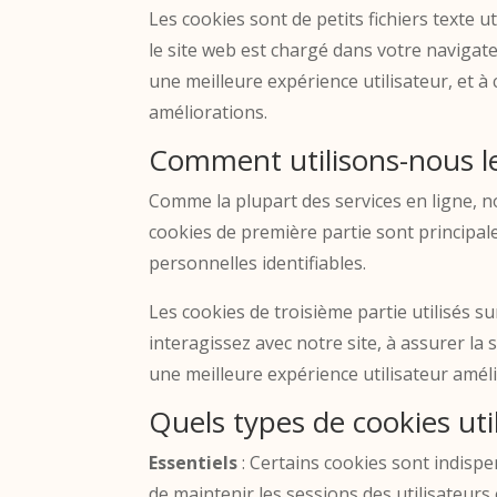
Les cookies sont de petits fichiers texte u
le site web est chargé dans votre navigate
une meilleure expérience utilisateur, et 
améliorations.
Comment utilisons-nous le
Comme la plupart des services en ligne, no
cookies de première partie sont principa
personnelles identifiables.
Les cookies de troisième partie utilisés
interagissez avec notre site, à assurer la 
une meilleure expérience utilisateur améli
Quels types de cookies uti
Essentiels
: Certains cookies sont indispe
de maintenir les sessions des utilisateurs