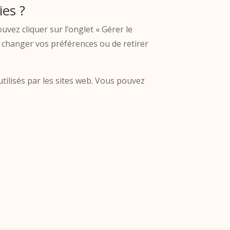
es ?
vez cliquer sur l’onglet « Gérer le
 changer vos préférences ou de retirer
tilisés par les sites web. Vous pouvez